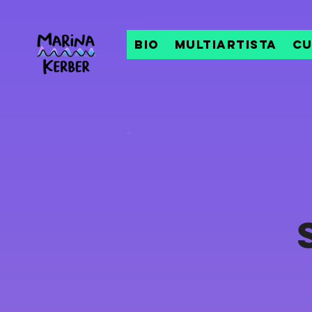
Bio
Multiartista
Cu
...