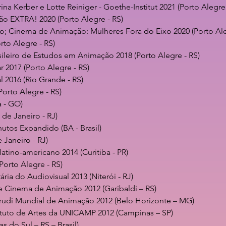
ina Kerber e Lotte Reiniger -
Goethe-Institut
2021 (Porto Alegre 
o EXTRA! 2020 (Porto Alegre - RS)
bo; Cinema de Animação: Mulheres Fora do Eixo 2020 (Porto Aleg
rto Alegre - RS)
ileiro de Estudos em Animação 2018 (Porto Alegre - RS)
ar 2017 (Porto Alegre - RS)
l 2016 (Rio Grande - RS)
Porto Alegre - RS)
a - GO)
 de Janeiro - RJ)
nutos Expandido (BA - Brasil)
 Janeiro - RJ)
latino-americano 2014 (Curitiba - PR)
Porto Alegre - RS)
ária do Audiovisual 2013 (Niterói - RJ)
de Cinema de Animação 2012 (Garibaldi – RS)
rudi Mundial de Animação 2012 (Belo Horizonte – MG)
stituto de Artes da UNICAMP 2012 (Campinas – SP)
s do Sul – RS – Brasil)