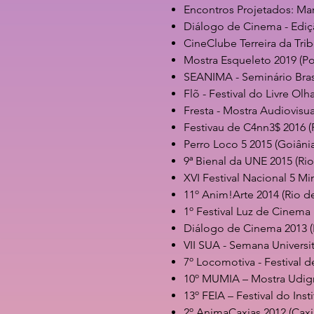
Encontros Projetados: Mar
Diálogo de Cinema - Ediçã
CineClube Terreira da Tri
Mostra Esqueleto 2019 (Po
SEANIMA - Seminário Bras
Flõ - Festival do Livre Olh
Fresta - Mostra Audiovisua
Festivau de C4nn3$ 2016 (
Perro Loco 5 2015 (Goiâni
9ª Bienal da UNE 2015 (Rio
XVI Festival Nacional 5 Mi
11º Anim!Arte 2014 (Rio de
1º Festival Luz de Cinema 
Diálogo de Cinema 2013 (
VII SUA - Semana Universit
7º Locomotiva - Festival 
10º MUMIA – Mostra Udig
13º FEIA – Festival do In
2º AnimaCaxias 2012 (Caxia